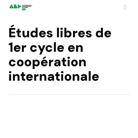
Skip
to
sear
main
content
Études libres de
1er cycle en
coopération
internationale
Améliorer l’intégration
de jeunes, avec les
jeunes